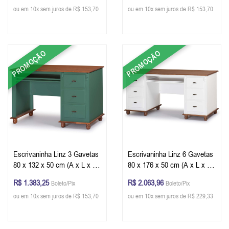
ou em 10x sem juros de R$ 153,70
ou em 10x sem juros de R$ 153,70
PROMOÇÃO
PROMOÇÃO
Escrivaninha Linz 3 Gavetas
Escrivaninha Linz 6 Gavetas
80 x 132 x 50 cm (A x L x P)
80 x 176 x 50 cm (A x L x P)
- Cor Verde Musgo - Imbuia
Cor Branco - Imbuia Glazer
R$ 1.383,25
R$ 2.063,96
Boleto/Pix
Boleto/Pix
Glazer
ou em 10x sem juros de R$ 153,70
ou em 10x sem juros de R$ 229,33