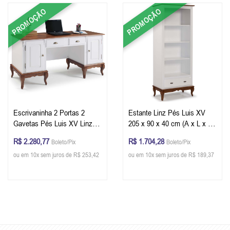
PROMOÇÃO
PROMOÇÃO
Escrivaninha 2 Portas 2
Estante Linz Pés Luis XV
Gavetas Pés Luis XV Linz
205 x 90 x 40 cm (A x L x P)
Móveis 80 x 176 x 50 cm (A
- Cor Branco - Imbuia Glazer
R$ 2.280,77
R$ 1.704,28
Boleto/Pix
Boleto/Pix
x L x P) - Cor Branco -
ou em 10x sem juros de R$ 253,42
ou em 10x sem juros de R$ 189,37
Imbuia Glazer