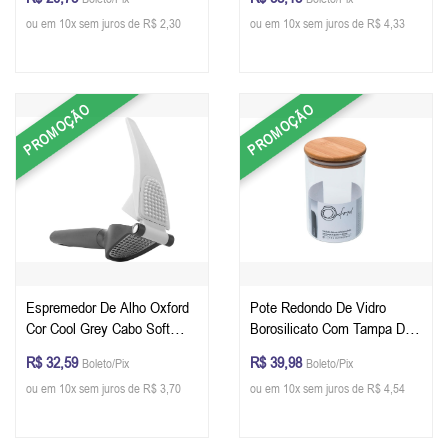
ou em 10x sem juros de R$ 2,30
ou em 10x sem juros de R$ 4,33
PROMOÇÃO
PROMOÇÃO
Espremedor De Alho Oxford
Pote Redondo De Vidro
Cor Cool Grey Cabo Soft
Borosilicato Com Tampa De
Touch
Bambu e Silicone - Oxford
R$ 32,59
R$ 39,98
Boleto/Pix
Boleto/Pix
900 ml
ou em 10x sem juros de R$ 3,70
ou em 10x sem juros de R$ 4,54