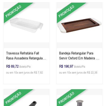
PROMOÇÃO
PROMOÇÃO
Travessa Refratária Fall
Bandeja Retangular Para
Rasa Assadeira Retangular
Servir Oxford Em Madeira De
de Cerâmica Com Aba -
Acácia e Mármore Branco
R$ 69,72
R$ 196,97
Boleto/Pix
Boleto/Pix
Oxford 1,50 Litros - 33 x 18 x
45,7 x 20,3 x 1,9 cm
ou em 10x sem juros de R$ 7,92
ou em 10x sem juros de R$ 22,38
6,5 cm - Cor Branco
PROMOÇÃO
PROMOÇÃO