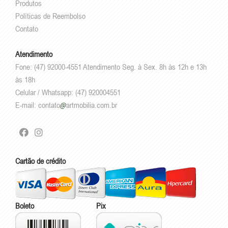
Produtos
Políticas de Reembolso
Contato
Atendimento
Fone: (47) 92000-4551 Atendimento Seg. à Sex. 8h às 12h e 13h
às 18h
Celular / Whatsapp: (47) 920004551
E-mail:
contato
artmobilia.com.br
Cartão de crédito
Boleto
Pix