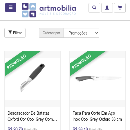
Filtrar
Ordenar por
PROMOÇÃO
PROMOÇÃO
Descascador De Batatas
Faca Para Corte Em Aço
Oxford Cor Cool Grey Com
Inox Cool Grey Oxford 33 cm
Cabo Soft Touch
R$ 20,73
R$ 38,13
Boleto/Pix
Boleto/Pix