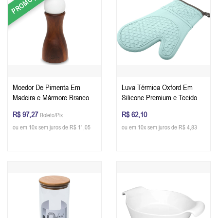
PROMOÇÃO
Moedor De Pimenta Em
Luva Térmica Oxford Em
Madeira e Mármore Branco
Silicone Premium e Tecido
Oxford 15,3 cm
Interno Cor Water Blue
R$ 97,27
R$ 62,10
Boleto/Pix
ou em 10x sem juros de R$ 11,05
ou em 10x sem juros de R$ 4,83