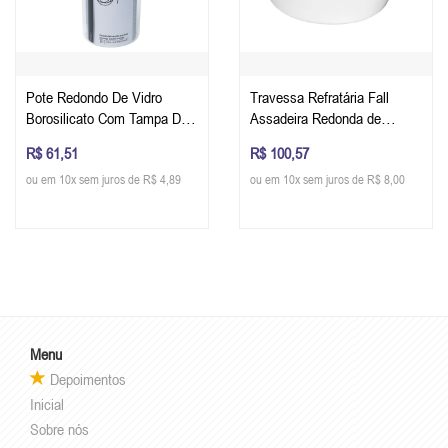
Pote Redondo De Vidro
Travessa Refratária Fall
Borosilicato Com Tampa De
Assadeira Redonda de
Bambu e Silicone - Oxford
Cerâmica Com Aba - Oxford
R$ 61,51
R$ 100,57
1200 ml
2,10 Litros - Ø 32cm x 8 cm -
ou em 10x sem juros de R$ 4,89
ou em 10x sem juros de R$ 8,00
Cor Branco
Menu
Depoimentos
Inicial
Sobre nós