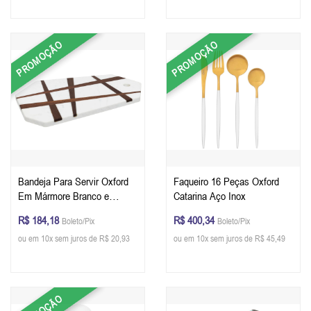
PROMOÇÃO
PROMOÇÃO
Bandeja Para Servir Oxford
Faqueiro 16 Peças Oxford
Em Mármore Branco e
Catarina Aço Inox
Linhas Em Madeira De
R$ 184,18
R$ 400,34
Boleto/Pix
Boleto/Pix
Acácia 35,6 x 23,4 x 1,5 cm
ou em 10x sem juros de R$ 20,93
ou em 10x sem juros de R$ 45,49