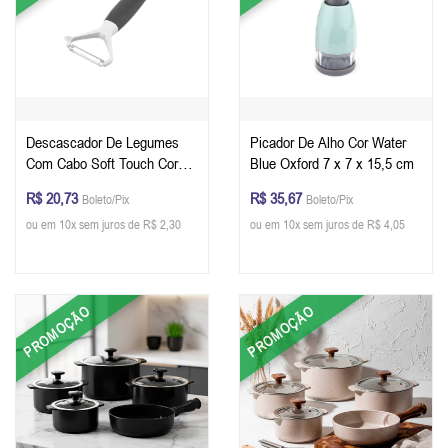
Descascador De Legumes
Picador De Alho Cor Water
Com Cabo Soft Touch Cor
Blue Oxford 7 x 7 x 15,5 cm
Cool Grey Oxford
R$ 20,73
R$ 35,67
Boleto/Pix
Boleto/Pix
ou em 10x sem juros de R$ 2,30
ou em 10x sem juros de R$ 4,05
PROMOÇÃO
PROMOÇÃO