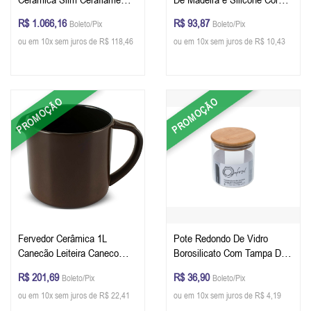
Vermelho
Water Blue Oxford
R$ 1.066,16
R$ 93,87
Boleto/Pix
Boleto/Pix
ou em 10x sem juros de R$ 118,46
ou em 10x sem juros de R$ 10,43
PROMOÇÃO
PROMOÇÃO
Fervedor Cerâmica 1L
Pote Redondo De Vidro
Canecão Leiteira Caneco
Borosilicato Com Tampa De
Atóxico Ceraflame Chocolate
Bambu e Silicone - Oxford
R$ 201,69
R$ 36,90
Boleto/Pix
Boleto/Pix
600 ml
ou em 10x sem juros de R$ 22,41
ou em 10x sem juros de R$ 4,19