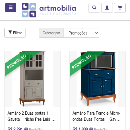
Filtrar
Ordenar por
PROMOÇÃO
PROMOÇÃO
Armário 2 Duas portas 1
Armário Para Forno e Micro-
Gaveta + Nicho Pés Luís XV
ondas Duas Portas + Gaveta
205 x 90 x 401 cm (A x L x
147 x 90 x 53 cm (A x L x P)
R$ 2.291,49
R$ 1.808,49
Boleto/Pix
Boleto/Pix