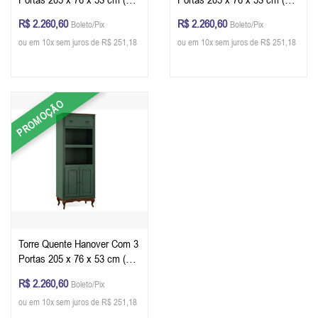
L x P) - Cor Offwhite - Imbuia
L x P) - Cor Preto - Imbuia
R$ 2.260,60
R$ 2.260,60
Boleto/Pix
Boleto/Pix
Glazer
Glazer
ou em 10x sem juros de R$ 251,18
ou em 10x sem juros de R$ 251,18
PROMOÇÃO
Torre Quente Hanover Com 3
Portas 205 x 76 x 53 cm (A x
L x P) - Cor Verde Musgo -
R$ 2.260,60
Boleto/Pix
Imbuia Glazer
ou em 10x sem juros de R$ 251,18