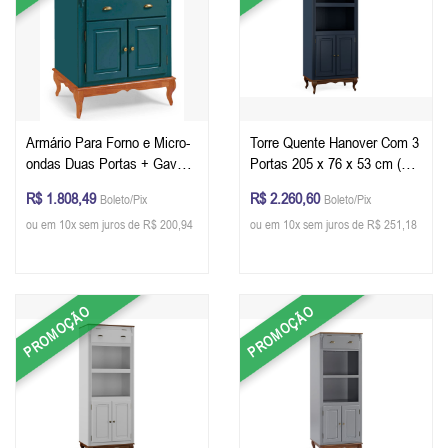
Armário Para Forno e Micro-
Torre Quente Hanover Com 3
ondas Duas Portas + Gaveta
Portas 205 x 76 x 53 cm (A x
147 x 90 x 53 cm (A x L x P)
L x P) - Cor Azul Petróleo -
R$ 1.808,49
R$ 2.260,60
Boleto/Pix
Boleto/Pix
- Cor Verde Musgo - Imbuia
Imbuia Glazer
ou em 10x sem juros de R$ 200,94
ou em 10x sem juros de R$ 251,18
Glazer
PROMOÇÃO
PROMOÇÃO