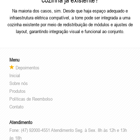
Na maioria dos casos, sim. Desde que haja espaço adequado e
infraestrutura elétrica compatível, a torre pode ser integrada a uma
cozinha existente por meio de redistribuição de módulos e ajustes de
layout, garantindo integração visual e funcional ao conjunto.
Menu
Depoimentos
Inicial
Sobre nós
Produtos
Políticas de Reembolso
Contato
Atendimento
Fone: (47) 92000-4551 Atendimento Seg. à Sex. 8h às 12h e 13h
às 18h