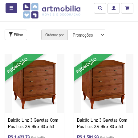
Filtrar
Ordenar por
PROMOÇÃO
PROMOÇÃO
Balcão Linz 3 Gavetas Com
Balcão Linz 3 Gavetas Com
Pés Luis XV 95 x 60 x 53 cm
Pés Luis XV 95 x 80 x 53 cm
(A x L x P) - Cor Imbuia
(A x L x P) - Cor Imbuia
R$ 1.423,73
R$ 1.581,93
Boleto/Pix
Boleto/Pix