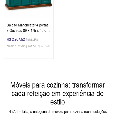
Balcão Manchester 4 portas
3 Gavetas 89 x 175 x 45 cm
(A x L x P) - Cor Verde
R$ 2.767,52
Boleto/Pix
Musgo - Imbuia Glazer
ou em 10x sem juros de R$ 307,50
Móveis para cozinha: transformar
cada refeição em experiência de
estilo
Na Artmobilia, a categoria de móveis para cozinha reúne soluções