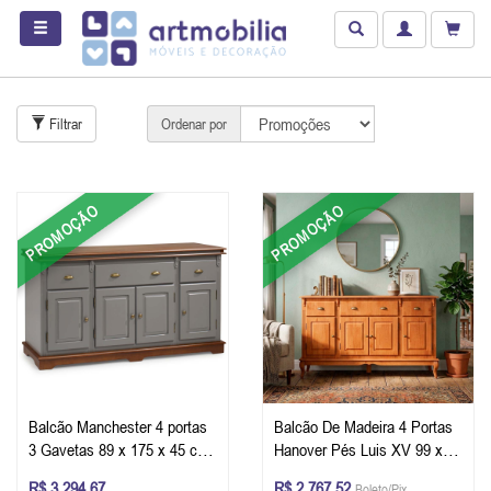
Filtrar
Ordenar por
PROMOÇÃO
PROMOÇÃO
Balcão Manchester 4 portas
Balcão De Madeira 4 Portas
3 Gavetas 89 x 175 x 45 cm
Hanover Pés Luis XV 99 x
(A x L x P) - Cor Cinza
175 x 45 cm (A x L x P) - Cor
R$ 3.294,67
R$ 2.767,52
Boleto/Pix