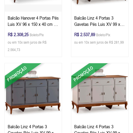
Balcão Hanover 4 Portas Pés
Balcão Linz 4 Portas 3
Luis XV 96 x 150 x 40 cm (A
Gavetas Pés Luis XV 99 x
x L x P) - Personalizável
175 x 45 cm (A x L x P) - Cor
R$ 2.308,25
R$ 2.537,89
Boleto/Pix
Boleto/Pix
Branco/Imbuia Glazer
ou em 10x sem juros de R$
ou em 10x sem juros de R$ 281,99
2.564,73
PROMOÇÃO
PROMOÇÃO
Balcão Linz 4 Portas 3
Balcão Linz 4 Portas 3
Gavetas Pés Luis XV 99 x
Gavetas Pés Luis XV 99 x