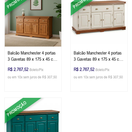
PROMOÇÃO
PROMOÇÃO
Balcão Manchester 4 portas
Balcão Manchester 4 portas
3 Gavetas 89 x 175 x 45 cm
3 Gavetas 89 x 175 x 45 cm
(A x L x P) - Cor Imbuia
(A x L x P) - Cor Offwhite -
R$ 2.767,52
R$ 2.767,52
Boleto/Pix
Boleto/Pix
Glazer
Imbuia Glazer
ou em 10x sem juros de R$ 307,50
ou em 10x sem juros de R$ 307,50
PROMOÇÃO