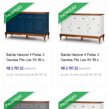
PROMOÇÃO
PROMOÇÃO
Balcão Hanover 4 Portas 3
Balcão Hanover 4 Portas 3
Gavetas Pés Luis XV 99 x
Gavetas Pés Luis XV 99 x
175 x 45 cm (A x L x P) - Cor
175 x 45 cm (A x L x P) - Cor
R$ 2.767,52
R$ 2.767,52
Boleto/Pix
Boleto/Pix
Azul Petróleo - Imbuia Glazer
Branco - Imbuia Glazer
ou em 10x sem juros de R$ 307,50
ou em 10x sem juros de R$ 307,50
PROMOÇÃO
PROMOÇÃO