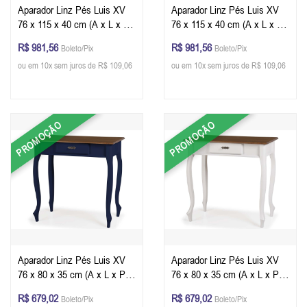
Aparador Linz Pés Luis XV
Aparador Linz Pés Luis XV
76 x 115 x 40 cm (A x L x P)
76 x 115 x 40 cm (A x L x P)
- Cor Preto - Imbuia Glazer
- Cor Verde Musgo - Imbuia
R$ 981,56
R$ 981,56
Boleto/Pix
Boleto/Pix
Glazer
ou em 10x sem juros de R$ 109,06
ou em 10x sem juros de R$ 109,06
PROMOÇÃO
PROMOÇÃO
Aparador Linz Pés Luis XV
Aparador Linz Pés Luis XV
76 x 80 x 35 cm (A x L x P) -
76 x 80 x 35 cm (A x L x P) -
Cor Azul Petróleo - Imbuia
Cor Branco - Imbuia Glazer
R$ 679,02
R$ 679,02
Boleto/Pix
Boleto/Pix
Glazer