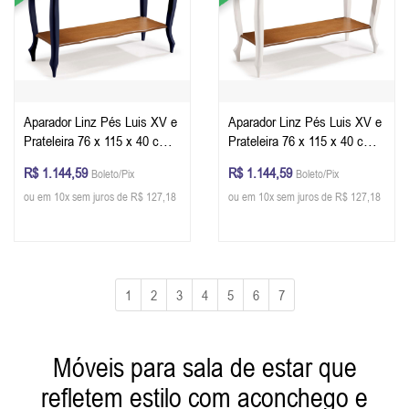
Aparador Linz Pés Luis XV e
Aparador Linz Pés Luis XV e
Prateleira 76 x 115 x 40 cm
Prateleira 76 x 115 x 40 cm
(A x L x P) - Cor Azul
(A x L x P) - Cor Branco -
R$ 1.144,59
R$ 1.144,59
Boleto/Pix
Boleto/Pix
Petróleo - Imbuia Glazer
Imbuia Glazer
ou em 10x sem juros de R$ 127,18
ou em 10x sem juros de R$ 127,18
1
2
3
4
5
6
7
Móveis para sala de estar que
refletem estilo com aconchego e