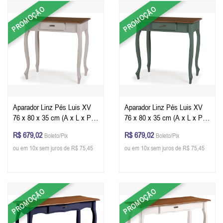
PROMOÇÃO
PROMOÇÃO
Aparador Linz Pés Luis XV
Aparador Linz Pés Luis XV
76 x 80 x 35 cm (A x L x P) -
76 x 80 x 35 cm (A x L x P) -
Cor Offwhite - Imbuia Glazer
Cor Verde Musgo - Imbuia
R$ 679,02
R$ 679,02
Boleto/Pix
Boleto/Pix
Glazer
ou em 10x sem juros de R$ 75,45
ou em 10x sem juros de R$ 75,45
PROMOÇÃO
PROMOÇÃO