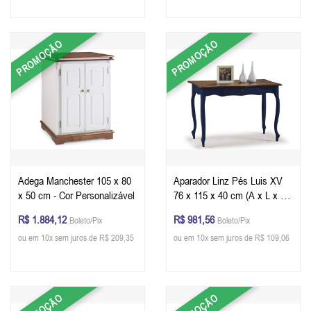
PROMOÇÃO
PROMOÇÃO
Adega Manchester 105 x 80
Aparador Linz Pés Luis XV
x 50 cm - Cor Personalizável
76 x 115 x 40 cm (A x L x P)
- Cor Azul Petróleo - Imbuia
R$ 1.884,12
R$ 981,56
Boleto/Pix
Boleto/Pix
Glazer
ou em 10x sem juros de R$ 209,35
ou em 10x sem juros de R$ 109,06