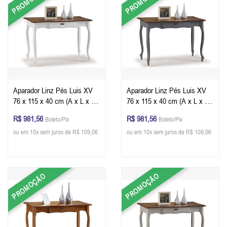
PROMOÇÃO
PROMOÇÃO
Aparador Linz Pés Luis XV
Aparador Linz Pés Luis XV
76 x 115 x 40 cm (A x L x P)
76 x 115 x 40 cm (A x L x P)
- Cor Branco - Imbuia Glazer
- Cor Cinza Escuro - Imbuia
R$ 981,56
R$ 981,56
Boleto/Pix
Boleto/Pix
Glazer
ou em 10x sem juros de R$ 109,06
ou em 10x sem juros de R$ 109,06
PROMOÇÃO
PROMOÇÃO