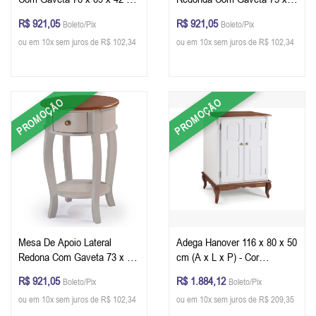
(A x L x P) - Branco Imbuia
49 x 49 cm (A x L x P) -
R$ 921,05
R$ 921,05
Boleto/Pix
Boleto/Pix
Glazer
Branco Imbuia Glazer
ou em 10x sem juros de R$ 102,34
ou em 10x sem juros de R$ 102,34
PROMOÇÃO
PROMOÇÃO
Mesa De Apoio Lateral
Adega Hanover 116 x 80 x 50
Redona Com Gaveta 73 x 49
cm (A x L x P) - Cor
x 49 cm (A x L x P) -
Personalizável
R$ 921,05
R$ 1.884,12
Boleto/Pix
Boleto/Pix
Offwhite Imbuia Glazer
ou em 10x sem juros de R$ 102,34
ou em 10x sem juros de R$ 209,35