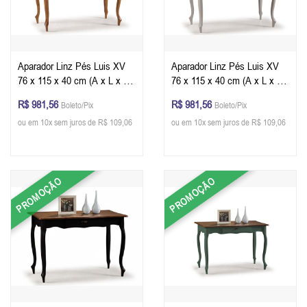
Aparador Linz Pés Luis XV
Aparador Linz Pés Luis XV
76 x 115 x 40 cm (A x L x P)
76 x 115 x 40 cm (A x L x P)
- Cor Imbuia Glazer
- Cor Offwhite - Imbuia
R$ 981,56
R$ 981,56
Boleto/Pix
Boleto/Pix
Glazer
ou em 10x sem juros de R$ 109,06
ou em 10x sem juros de R$ 109,06
PROMOÇÃO
PROMOÇÃO