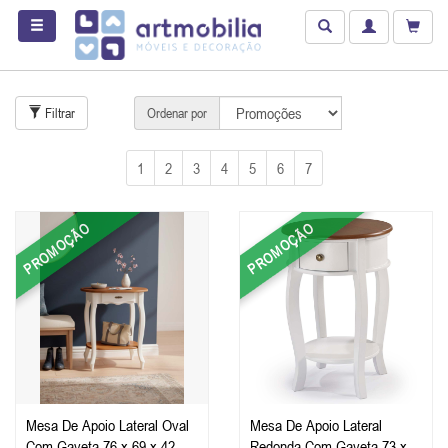
Filtrar
Ordenar por
1
2
3
4
5
6
7
PROMOÇÃO
PROMOÇÃO
Mesa De Apoio Lateral Oval
Mesa De Apoio Lateral
Com Gaveta 76 x 69 x 42 cm
Redonda Com Gaveta 73 x