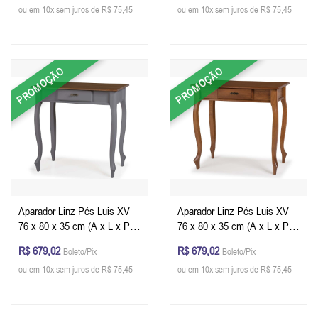
ou em 10x sem juros de R$ 75,45
ou em 10x sem juros de R$ 75,45
PROMOÇÃO
PROMOÇÃO
Aparador Linz Pés Luis XV
Aparador Linz Pés Luis XV
76 x 80 x 35 cm (A x L x P) -
76 x 80 x 35 cm (A x L x P) -
Cor Cinza Escuro - Imbuia
Cor Imbuia Glazer
R$ 679,02
R$ 679,02
Boleto/Pix
Boleto/Pix
Glazer
ou em 10x sem juros de R$ 75,45
ou em 10x sem juros de R$ 75,45