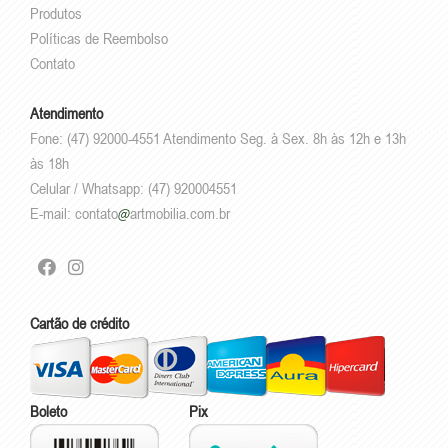
Produtos
Políticas de Reembolso
Contato
Atendimento
Fone: (47) 92000-4551 Atendimento Seg. à Sex. 8h às 12h e 13h
às 18h
Celular / Whatsapp: (47) 920004551
E-mail:
contato
artmobilia.com.br
Cartão de crédito
Boleto
Pix