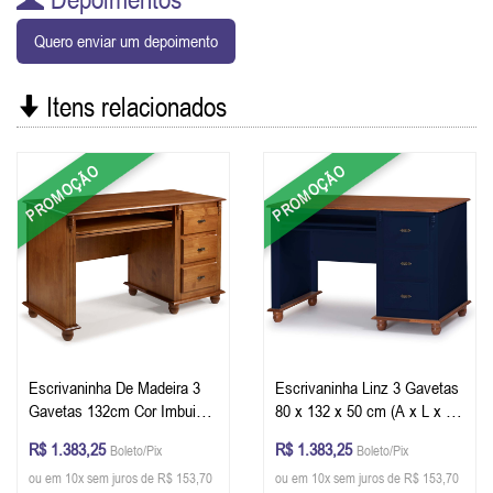
Quero enviar um depoimento
Itens relacionados
PROMOÇÃO
PROMOÇÃO
Escrivaninha De Madeira 3
Escrivaninha Linz 3 Gavetas
Gavetas 132cm Cor Imbuia
80 x 132 x 50 cm (A x L x P)
Glazer
- Cor Azul Petróleo - Imbuia
R$ 1.383,25
R$ 1.383,25
Boleto/Pix
Boleto/Pix
Glazer
ou em 10x sem juros de R$ 153,70
ou em 10x sem juros de R$ 153,70