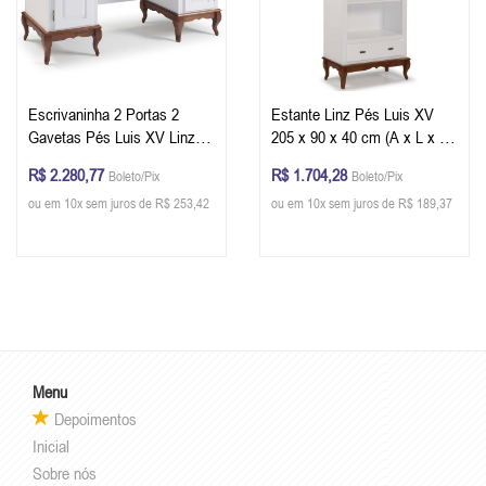
Escrivaninha 2 Portas 2
Estante Linz Pés Luis XV
Gavetas Pés Luis XV Linz
205 x 90 x 40 cm (A x L x P)
Móveis 80 x 176 x 50 cm (A
- Cor Branco - Imbuia Glazer
R$ 2.280,77
R$ 1.704,28
Boleto/Pix
Boleto/Pix
x L x P) - Cor Branco -
ou em 10x sem juros de R$ 253,42
ou em 10x sem juros de R$ 189,37
Imbuia Glazer
Menu
Depoimentos
Inicial
Sobre nós