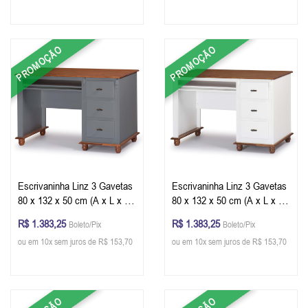
PROMOÇÃO
PROMOÇÃO
Escrivaninha Linz 3 Gavetas
Escrivaninha Linz 3 Gavetas
80 x 132 x 50 cm (A x L x P)
80 x 132 x 50 cm (A x L x P)
- Cor Cinza Escuro - Imbuia
- Cor Branco - Imbuia Glazer
R$ 1.383,25
R$ 1.383,25
Boleto/Pix
Boleto/Pix
Glazer
ou em 10x sem juros de R$ 153,70
ou em 10x sem juros de R$ 153,70