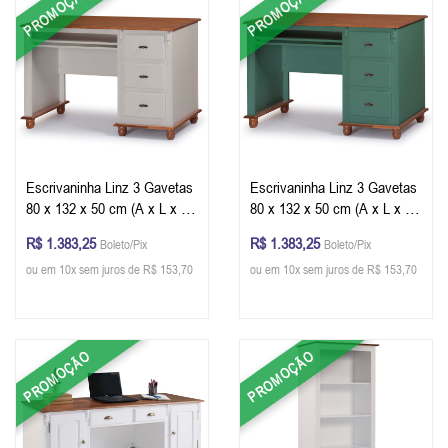
PROMOÇÃO
PROMOÇÃO
Escrivaninha Linz 3 Gavetas
Escrivaninha Linz 3 Gavetas
80 x 132 x 50 cm (A x L x P)
80 x 132 x 50 cm (A x L x P)
- Cor Offwhite - Imbuia
- Cor Verde Musgo - Imbuia
R$ 1.383,25
R$ 1.383,25
Boleto/Pix
Boleto/Pix
Glazer
Glazer
ou em 10x sem juros de R$ 153,70
ou em 10x sem juros de R$ 153,70
PROMOÇÃO
PROMOÇÃO