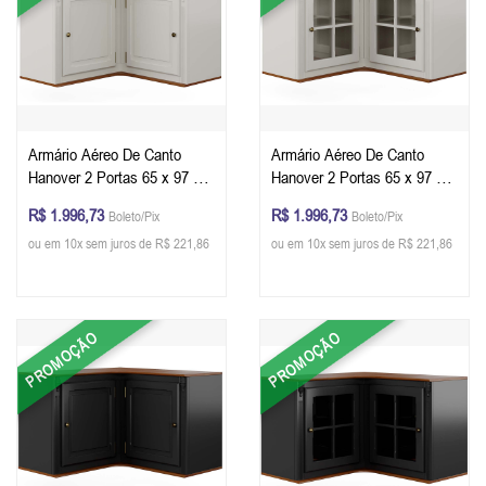
Armário Aéreo De Canto
Armário Aéreo De Canto
Hanover 2 Portas 65 x 97 x
Hanover 2 Portas 65 x 97 x
40 cm (A x L x P) - Cor
40 cm (A x L x P) - Cor
R$ 1.996,73
R$ 1.996,73
Boleto/Pix
Boleto/Pix
Offwhite - Imbuia Glazer
Offwhite - Imbuia Glazer
ou em 10x sem juros de R$ 221,86
ou em 10x sem juros de R$ 221,86
PROMOÇÃO
PROMOÇÃO