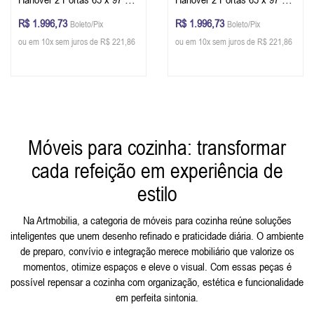
40 cm (A x L x P) - Cor Verde
40 cm (A x L x P) - Cor Verde
R$ 1.996,73
R$ 1.996,73
Boleto/Pix
Boleto/Pix
Musgo - Imbuia Glazer
Musgo - Imbuia Glazer
ou em 10x sem juros de R$ 221,86
ou em 10x sem juros de R$ 221,86
Móveis para cozinha: transformar
cada refeição em experiência de
estilo
Na Artmobilia, a categoria de móveis para cozinha reúne soluções
inteligentes que unem desenho refinado e praticidade diária. O ambiente
de preparo, convívio e integração merece mobiliário que valorize os
momentos, otimize espaços e eleve o visual. Com essas peças é
possível repensar a cozinha com organização, estética e funcionalidade
em perfeita sintonia.