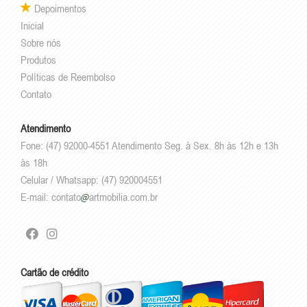
Depoimentos
Inicial
Sobre nós
Produtos
Políticas de Reembolso
Contato
Atendimento
Fone: (47) 92000-4551 Atendimento Seg. à Sex. 8h às 12h e 13h
às 18h
Celular / Whatsapp: (47) 920004551
E-mail:
contato
artmobilia.com.br
Cartão de crédito