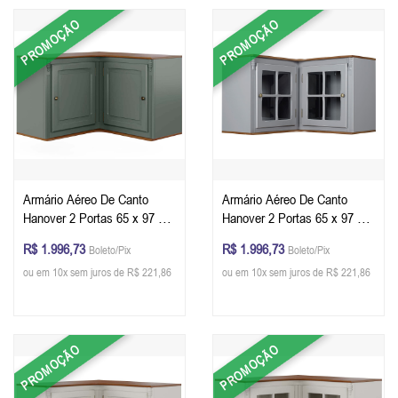
PROMOÇÃO
PROMOÇÃO
Armário Aéreo De Canto
Armário Aéreo De Canto
Hanover 2 Portas 65 x 97 x
Hanover 2 Portas 65 x 97 x
40 cm (A x L x P) - Cor Cinza
40 cm (A x L x P) - Cor Cinza
R$ 1.996,73
R$ 1.996,73
Boleto/Pix
Boleto/Pix
Escuro - Imbuia Glazer
Escuro - Imbuia Glazer
ou em 10x sem juros de R$ 221,86
ou em 10x sem juros de R$ 221,86
PROMOÇÃO
PROMOÇÃO