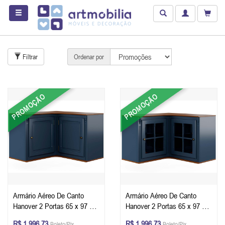
Filtrar
Ordenar por
PROMOÇÃO
PROMOÇÃO
Armário Aéreo De Canto
Armário Aéreo De Canto
Hanover 2 Portas 65 x 97 x
Hanover 2 Portas 65 x 97 x
40 cm (A x L x P) - Cor Azul
40 cm (A x L x P) - Cor Azul
R$ 1.996,73
R$ 1.996,73
Boleto/Pix
Boleto/Pix