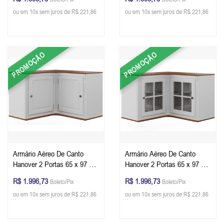
Petróleo - Imbuia Glazer
Petróleo - Imbuia Glazer
ou em 10x sem juros de R$ 221,86
ou em 10x sem juros de R$ 221,86
PROMOÇÃO
PROMOÇÃO
Armário Aéreo De Canto
Armário Aéreo De Canto
Hanover 2 Portas 65 x 97 x
Hanover 2 Portas 65 x 97 x
40 cm (A x L x P) - Cor
40 cm (A x L x P) - Cor
R$ 1.996,73
R$ 1.996,73
Boleto/Pix
Boleto/Pix
Branco - Imbuia Glazer
Branco - Imbuia Glazer
ou em 10x sem juros de R$ 221,86
ou em 10x sem juros de R$ 221,86