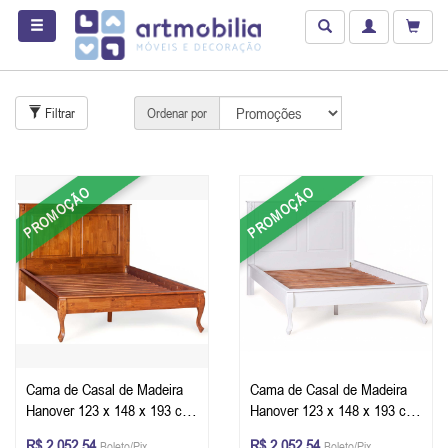
Filtrar
Ordenar por
PROMOÇÃO
PROMOÇÃO
Cama de Casal de Madeira
Cama de Casal de Madeira
Hanover 123 x 148 x 193 cm
Hanover 123 x 148 x 193 cm
(A x L x P)
(A x L x P) - Cor Branco
R$ 2.052,54
R$ 2.052,54
Boleto/Pix
Boleto/Pix