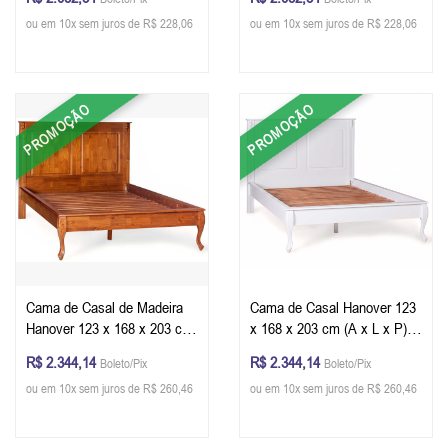
ou em 10x sem juros de R$ 228,06
ou em 10x sem juros de R$ 228,06
PROMOÇÃO
PROMOÇÃO
Cama de Casal de Madeira
Cama de Casal Hanover 123
Hanover 123 x 168 x 203 cm
x 168 x 203 cm (A x L x P) -
(A x L x P)
Cor Branco
R$ 2.344,14
R$ 2.344,14
Boleto/Pix
Boleto/Pix
ou em 10x sem juros de R$ 260,46
ou em 10x sem juros de R$ 260,46