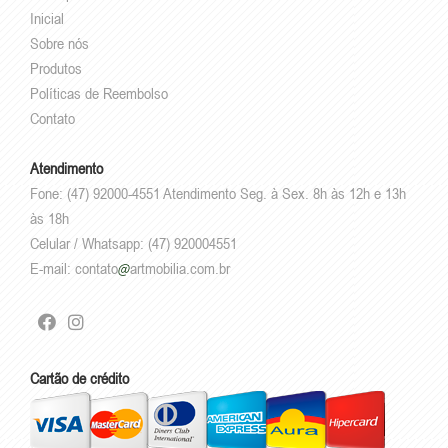
Inicial
Sobre nós
Produtos
Políticas de Reembolso
Contato
Atendimento
Fone: (47) 92000-4551 Atendimento Seg. à Sex. 8h às 12h e 13h
às 18h
Celular / Whatsapp: (47) 920004551
E-mail:
contato
artmobilia.com.br
Cartão de crédito