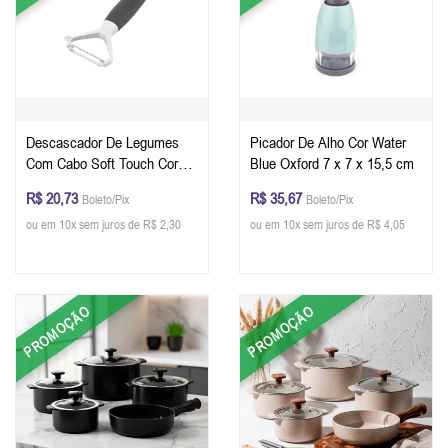
Descascador De Legumes
Picador De Alho Cor Water
Com Cabo Soft Touch Cor
Blue Oxford 7 x 7 x 15,5 cm
Cool Grey Oxford
R$ 20,73
R$ 35,67
Boleto/Pix
Boleto/Pix
ou em 10x sem juros de R$ 2,30
ou em 10x sem juros de R$ 4,05
PROMOÇÃO
PROMOÇÃO