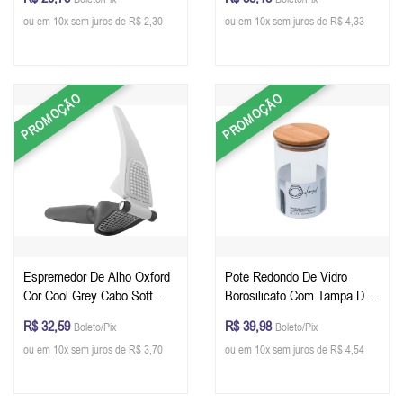
ou em 10x sem juros de R$ 2,30
ou em 10x sem juros de R$ 4,33
PROMOÇÃO
PROMOÇÃO
Espremedor De Alho Oxford
Pote Redondo De Vidro
Cor Cool Grey Cabo Soft
Borosilicato Com Tampa De
Touch
Bambu e Silicone - Oxford
R$ 32,59
R$ 39,98
Boleto/Pix
Boleto/Pix
900 ml
ou em 10x sem juros de R$ 3,70
ou em 10x sem juros de R$ 4,54