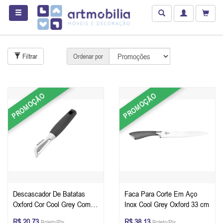
Filtrar
Ordenar por
PROMOÇÃO
PROMOÇÃO
Descascador De Batatas
Faca Para Corte Em Aço
Oxford Cor Cool Grey Com
Inox Cool Grey Oxford 33 cm
Cabo Soft Touch
R$ 20,73
R$ 38,13
Boleto/Pix
Boleto/Pix