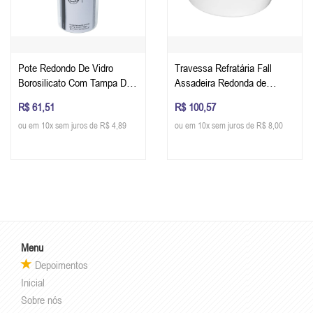
Pote Redondo De Vidro
Travessa Refratária Fall
Borosilicato Com Tampa De
Assadeira Redonda de
Bambu e Silicone - Oxford
Cerâmica Com Aba - Oxford
R$ 61,51
R$ 100,57
1200 ml
2,10 Litros - Ø 32cm x 8 cm -
ou em 10x sem juros de R$ 4,89
ou em 10x sem juros de R$ 8,00
Cor Branco
Menu
Depoimentos
Inicial
Sobre nós