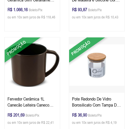
Vermelho
Water Blue Oxford
R$ 1.066,16
R$ 93,87
Boleto/Pix
Boleto/Pix
ou em 10x sem juros de R$ 118,46
ou em 10x sem juros de R$ 10,43
PROMOÇÃO
PROMOÇÃO
Fervedor Cerâmica 1L
Pote Redondo De Vidro
Canecão Leiteira Caneco
Borosilicato Com Tampa De
Atóxico Ceraflame Chocolate
Bambu e Silicone - Oxford
R$ 201,69
R$ 36,90
Boleto/Pix
Boleto/Pix
600 ml
ou em 10x sem juros de R$ 22,41
ou em 10x sem juros de R$ 4,19