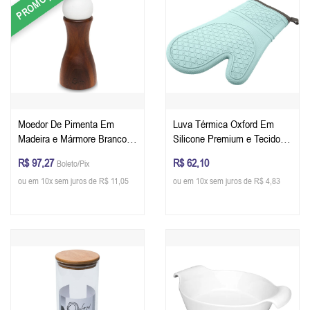
PROMOÇÃO
Moedor De Pimenta Em
Luva Térmica Oxford Em
Madeira e Mármore Branco
Silicone Premium e Tecido
Oxford 15,3 cm
Interno Cor Water Blue
R$ 97,27
R$ 62,10
Boleto/Pix
ou em 10x sem juros de R$ 11,05
ou em 10x sem juros de R$ 4,83