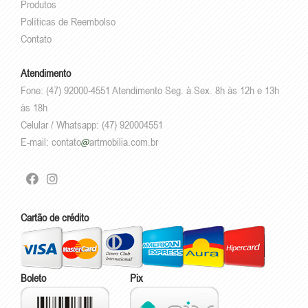
Produtos
Políticas de Reembolso
Contato
Atendimento
Fone: (47) 92000-4551 Atendimento Seg. à Sex. 8h às 12h e 13h
às 18h
Celular / Whatsapp: (47) 920004551
E-mail:
contato
artmobilia.com.br
Cartão de crédito
Boleto
Pix