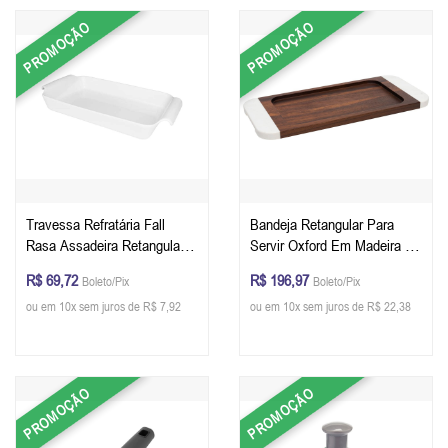
PROMOÇÃO
PROMOÇÃO
Travessa Refratária Fall
Bandeja Retangular Para
Rasa Assadeira Retangular
Servir Oxford Em Madeira De
de Cerâmica Com Aba -
Acácia e Mármore Branco
R$ 69,72
R$ 196,97
Boleto/Pix
Boleto/Pix
Oxford 1,50 Litros - 33 x 18 x
45,7 x 20,3 x 1,9 cm
ou em 10x sem juros de R$ 7,92
ou em 10x sem juros de R$ 22,38
6,5 cm - Cor Branco
PROMOÇÃO
PROMOÇÃO