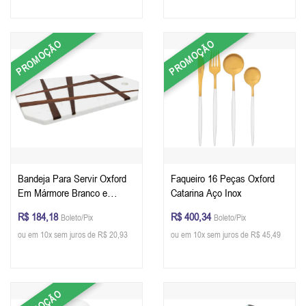
PROMOÇÃO
PROMOÇÃO
Bandeja Para Servir Oxford
Faqueiro 16 Peças Oxford
Em Mármore Branco e
Catarina Aço Inox
Linhas Em Madeira De
R$ 184,18
R$ 400,34
Boleto/Pix
Boleto/Pix
Acácia 35,6 x 23,4 x 1,5 cm
ou em 10x sem juros de R$ 20,93
ou em 10x sem juros de R$ 45,49