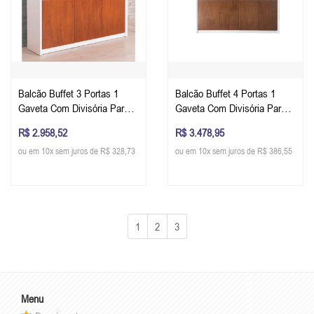
Balcão Buffet 3 Portas 1
Balcão Buffet 4 Portas 1
Gaveta Com Divisória Para
Gaveta Com Divisória Para
Talheres 150 x 80 x 45 cm (L
Talheres 180 x 80 x 45 cm (L
R$ 2.958,52
R$ 3.478,95
x A x P) Raissa Móveis
x A x P) Raissa Móveis
ou em 10x sem juros de R$ 328,73
ou em 10x sem juros de R$ 386,55
Nobreza - Cor Personalizável
Nobreza - Cor Personalizável
1
2
3
Menu