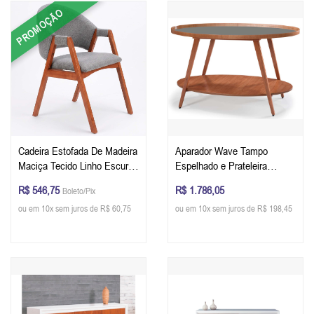
PROMOÇÃO
Cadeira Estofada De Madeira
Aparador Wave Tampo
Maciça Tecido Linho Escuro
Espelhado e Prateleira
Cor Pinhão
Móveis Nobreza - Cor Pinhão
R$ 546,75
R$ 1.786,05
Boleto/Pix
ou em 10x sem juros de R$ 60,75
ou em 10x sem juros de R$ 198,45