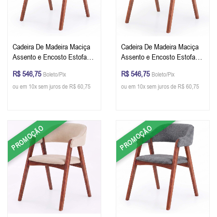
Cadeira De Madeira Maciça
Cadeira De Madeira Maciça
Assento e Encosto Estofado
Assento e Encosto Estofado
Cor Pinhão Tecido Corino
Cor Pinhão Tecido Corino
R$ 546,75
R$ 546,75
Boleto/Pix
Boleto/Pix
Cinza
Preto
ou em 10x sem juros de R$ 60,75
ou em 10x sem juros de R$ 60,75
PROMOÇÃO
PROMOÇÃO