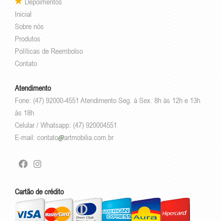
Depoimentos
Inicial
Sobre nós
Produtos
Políticas de Reembolso
Contato
Atendimento
Fone: (47) 92000-4551 Atendimento Seg. à Sex. 8h às 12h e 13h
às 18h
Celular / Whatsapp: (47) 920004551
E-mail:
contato
artmobilia.com.br
Cartão de crédito