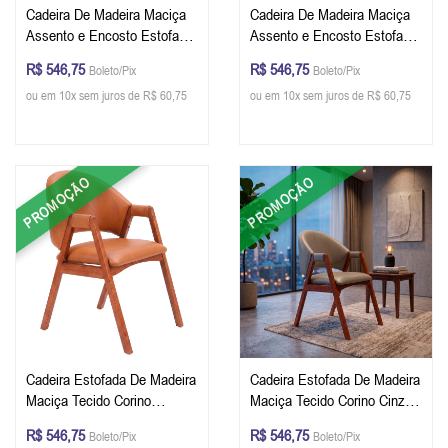
Cadeira De Madeira Maciça
Cadeira De Madeira Maciça
Assento e Encosto Estofado
Assento e Encosto Estofado
Cor Pinhão Tecido Linho
Cor Pinhão Tecido Linho
R$ 546,75
R$ 546,75
Boleto/Pix
Boleto/Pix
Claro
Escuro
ou em 10x sem juros de R$ 60,75
ou em 10x sem juros de R$ 60,75
PROMOÇÃO
PROMOÇÃO
Cadeira Estofada De Madeira
Cadeira Estofada De Madeira
Maciça Tecido Corino
Maciça Tecido Corino Cinza
Caramelo Cor Pinhão
Cor Pinhão
R$ 546,75
R$ 546,75
Boleto/Pix
Boleto/Pix