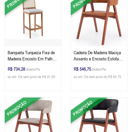
PROMOÇÃO
PROMOÇÃO
Banqueta Turqueza Fixa de
Cadeira De Madeira Maciça
Madeira Encosto Em Palha
Assento e Encosto Estofado
103 x 45 x 39 cm (A x L x P)
Cor Pinhão Tecido Corino
R$ 734,28
R$ 546,75
Boleto/Pix
Boleto/Pix
- Personalizável
Caramelo
ou em 10x sem juros de R$ 81,59
ou em 10x sem juros de R$ 60,75
PROMOÇÃO
PROMOÇÃO