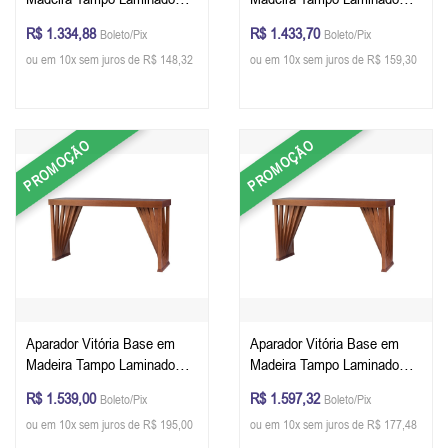
122 x 80 X 41 cm - Cor
132 x 80 X 41 cm - Cor
R$ 1.334,88
R$ 1.433,70
Boleto/Pix
Boleto/Pix
Pinhão
Pinhão
ou em 10x sem juros de R$ 148,32
ou em 10x sem juros de R$ 159,30
PROMOÇÃO
PROMOÇÃO
Aparador Vitória Base em
Aparador Vitória Base em
Madeira Tampo Laminado
Madeira Tampo Laminado
140 x 80 X 41 cm - Cor
150 x 80 X 41 cm - Cor
R$ 1.539,00
R$ 1.597,32
Boleto/Pix
Boleto/Pix
Pinhão
Personalizável
ou em 10x sem juros de R$ 195,00
ou em 10x sem juros de R$ 177,48