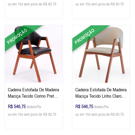
ou em 10x sem juros de R$ 60,75
ou em 10x sem juros de R$ 60,75
PROMOÇÃO
PROMOÇÃO
Cadeira Estofada De Madeira
Cadeira Estofada De Madeira
Maciça Tecido Corino Preto
Maciça Tecido Linho Claro
Cor Pinhão
Cor Pinhão
R$ 546,75
R$ 546,75
Boleto/Pix
Boleto/Pix
ou em 10x sem juros de R$ 60,75
ou em 10x sem juros de R$ 60,75