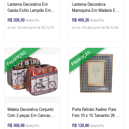
Lanterna Decorativa Em
Lanterna Decorativa
Gaiola Estilo Lampião Em
Marroquina Em Madeira E
Metal 50 x 21 x 20 cm
Metal Conjunto Com 2 Peças
R$ 206,59
R$ 469,26
Boleto/Pix
Boleto/Pix
Cor Amarelo 62 x 22 x 22 cm
ou em 10x sem juros de R$ 23,75
ou em 10x sem juros de R$ 53,94
e 48 x 15 x 15 cm
PROMOÇÃO
PROMOÇÃO
Maleta Decorativa Conjunto
Porta Retrato Xadrez Para
Com 2 peças Em Canvas
Foto 10 x 15 Tamanho 26 x
Life Is Like Tamanho 33 x 29
21 x 4 cm
R$ 368,98
R$ 128,86
Boleto/Pix
Boleto/Pix
x 11 cm e 29 x 25 x 11 cm