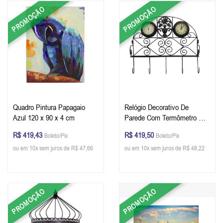
PROMOÇÃO
PROMOÇÃO
Quadro Pintura Papagaio
Relógio Decorativo De
Azul 120 x 90 x 4 cm
Parede Com Termômetro E
Gancheira 44 x 48 x 15 cm
R$ 419,43
R$ 419,50
Boleto/Pix
Boleto/Pix
ou em 10x sem juros de R$ 47,66
ou em 10x sem juros de R$ 48,22
PROMOÇÃO
PROMOÇÃO