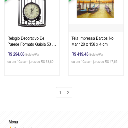
Relógio Decorativo De
Tela Impressa Barcos No
Parede Formato Gaiola 53 x
Mar 120 x 158 x 4 cm
34 x 13 cm
R$ 294,08
R$ 419,43
Boleto/Pix
Boleto/Pix
ou em 10x sem juros de R$ 33,80
ou em 10x sem juros de R$ 47,66
1
2
Menu