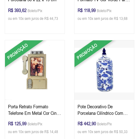
Foto 12 x 9 Tamanho 33 x 21
R$ 393,62
R$ 118,99
Boleto/Pix
Boleto/Pix
x 3 cm
ou em 10x sem juros de R$ 44,73
ou em 10x sem juros de R$ 13,68
PROMOÇÃO
PROMOÇÃO
Porta Retrato Formato
Pote Decorativo De
Telefone Em Metal Cor Cinza
Porcelana Cilíndrico Com
Para Foto 17 x 13 Tamanho
Tampa 40 x 15 x 15 cm
R$ 125,99
R$ 442,90
Boleto/Pix
Boleto/Pix
33 x 21 x 3 cm
ou em 10x sem juros de R$ 14,48
ou em 10x sem juros de R$ 50,33