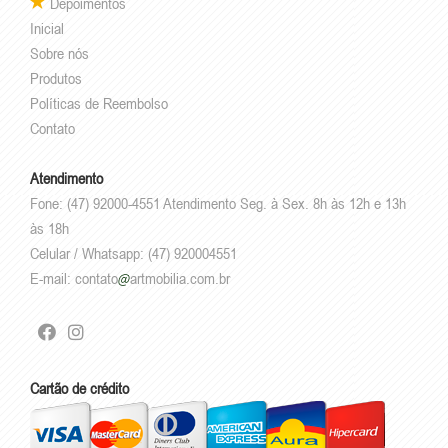
Depoimentos
Inicial
Sobre nós
Produtos
Políticas de Reembolso
Contato
Atendimento
Fone: (47) 92000-4551 Atendimento Seg. à Sex. 8h às 12h e 13h
às 18h
Celular / Whatsapp: (47) 920004551
E-mail:
contato
artmobilia.com.br
Cartão de crédito