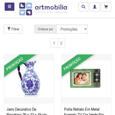
Filtrar
Ordenar por
1
2
PROMOÇÃO
PROMOÇÃO
Jarro Decorativo De
Porta Retrato Em Metal
Porcelana 36 x 22 x 19 cm
Formato TV Cor Verde Para