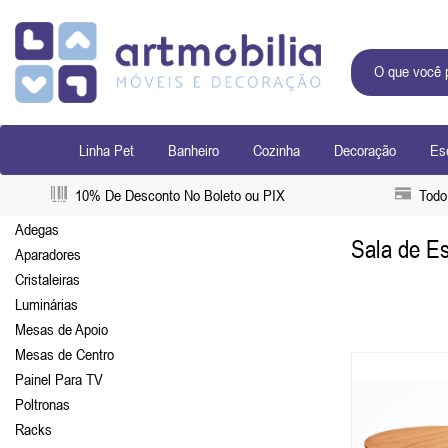
Linha Pet
Banheiro
Cozinha
Decoração
Esc
10% De Desconto No Boleto ou PIX
Todo 
Adegas
Sala de E
Aparadores
Cristaleiras
Luminárias
Mesas de Apoio
Mesas de Centro
Painel Para TV
Poltronas
Racks