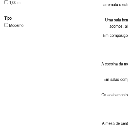
1,00 m
arremata o est
Tipo
Uma sala bem 
Moderno
adornos, al
Em composiçõe
A escolha da me
Em salas compa
Os acabamentos
A mesa de centr