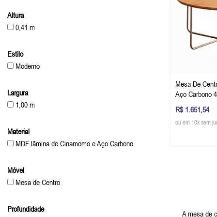
Altura
0,41 m
Estilo
Moderno
Mesa De Centr
Largura
Aço Carbono 4
(A x L x P) -
1,00 m
R$ 1.651,54
ou em 10x sem ju
Material
MDF lâmina de Cinamomo e Aço Carbono
Móvel
Mesa de Centro
Profundidade
A mesa de ce