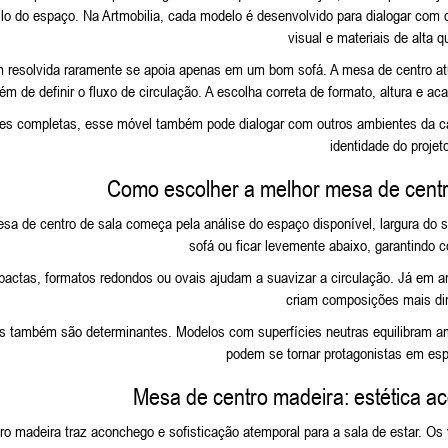
ilo do espaço. Na Artmobilia, cada modelo é desenvolvido para dialogar com 
visual e materiais de alta q
resolvida raramente se apoia apenas em um bom sofá. A mesa de centro atua
ém de definir o fluxo de circulação. A escolha correta de formato, altura e a
s completas, esse móvel também pode dialogar com outros ambientes da cas
identidade do projet
Como escolher a melhor mesa de centro
sa de centro de sala começa pela análise do espaço disponível, largura do s
sofá ou ficar levemente abaixo, garantindo c
ctas, formatos redondos ou ovais ajudam a suavizar a circulação. Já em am
criam composições mais di
 também são determinantes. Modelos com superfícies neutras equilibram a
podem se tornar protagonistas em esp
Mesa de centro madeira: estética ac
o madeira traz aconchego e sofisticação atemporal para a sala de estar. Os