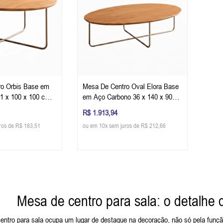
o Orbis Base em
Mesa De Centro Oval Elora Base
1 x 100 x 100 cm
em Aço Carbono 36 x 140 x 90
 Cor Champagne
cm (A x L x P) - Cor Champagne
R$ 1.913,94
ros de R$ 183,51
ou em 10x sem juros de R$ 212,66
Mesa de centro para sala: o detalhe
ntro para sala ocupa um lugar de destaque na decoração, não só pela função