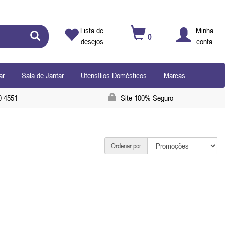
Lista de
Minha
0
desejos
conta
ar
Sala de Jantar
Utensílios Domésticos
Marcas
0-4551
Site 100% Seguro
Ordenar por