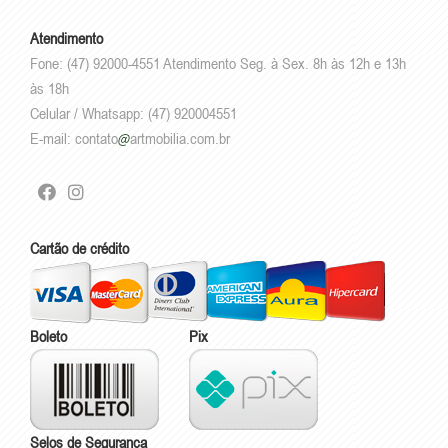
Atendimento
Fone: (47) 92000-4551 Atendimento Seg. à Sex. 8h às 12h e 13h
às 18h
Celular / Whatsapp: (47) 920004551
E-mail:
contato
artmobilia.com.br
Cartão de crédito
Boleto
Pix
Selos de Segurança