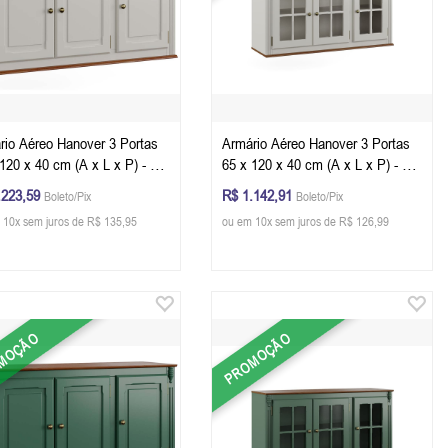
rio Aéreo Hanover 3 Portas
Armário Aéreo Hanover 3 Portas
120 x 40 cm (A x L x P) - Cor
65 x 120 x 40 cm (A x L x P) - Cor
ite - Imbuia Glazer
Offwhite - Imbuia Glazer
.223,59
R$ 1.142,91
Boleto/Pix
Boleto/Pix
 10x sem juros de R$ 135,95
ou em 10x sem juros de R$ 126,99
MOÇÃO
PROMOÇÃO