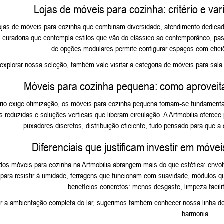
Lojas de móveis para cozinha: critério e va
lojas de móveis para cozinha que combinam diversidade, atendimento dedicad
curadoria que contempla estilos que vão do clássico ao contemporâneo, pass
de opções modulares permite configurar espaços com eficiê
explorar nossa seleção, também vale visitar a categoria de
móveis para sala 
Móveis para cozinha pequena: como aproveita
io exige otimização, os móveis para cozinha pequena tornam‑se fundamenta
s reduzidas e soluções verticais que liberam circulação. A Artmobilia oferec
puxadores discretos, distribuição eficiente, tudo pensado para que 
Diferenciais que justificam investir em móve
 dos móveis para cozinha na Artmobilia abrangem mais do que estética: env
para resistir à umidade, ferragens que funcionam com suavidade, módulos que
benefícios concretos: menos desgaste, limpeza facili
er a ambientação completa do lar, sugerimos também conhecer nossa linha d
harmonia.