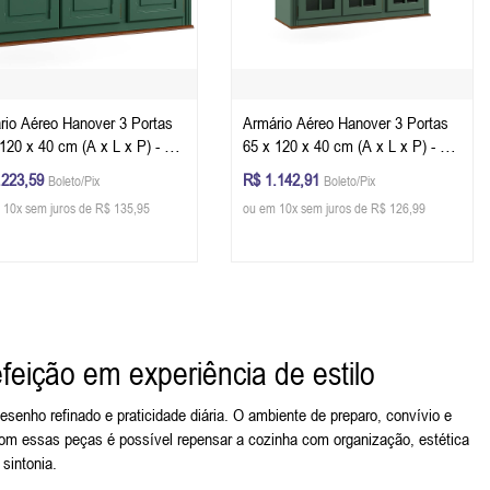
rio Aéreo Hanover 3 Portas
Armário Aéreo Hanover 3 Portas
120 x 40 cm (A x L x P) - Cor
65 x 120 x 40 cm (A x L x P) - Cor
e Musgo - Imbuia Glazer
Verde Musgo - Imbuia Glazer
.223,59
R$ 1.142,91
Boleto/Pix
Boleto/Pix
 10x sem juros de R$ 135,95
ou em 10x sem juros de R$ 126,99
feição em experiência de estilo
esenho refinado e praticidade diária. O ambiente de preparo, convívio e
Com essas peças é possível repensar a cozinha com organização, estética
 sintonia.