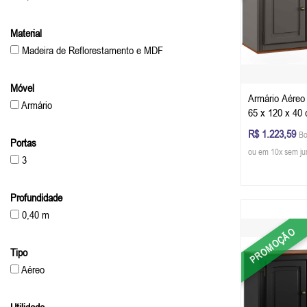
Material
Madeira de Reflorestamento e MDF
Móvel
Armário Aéreo
Armário
65 x 120 x 40 
Cinza Escuro -
R$ 1.223,59
Bo
Portas
ou em 10x sem ju
3
Profundidade
0,40 m
PROMOÇÃO
Tipo
Aéreo