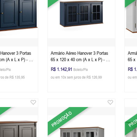
 Hanover 3 Portas
Armário Aéreo Hanover 3 Portas
Armá
cm (A x L x P) - Cor
65 x 120 x 40 cm (A x L x P) - Cor
65 x 
- Imbuia Glazer
Azul Petróleo - Imbuia Glazer
Bran
R$ 1.142,91
R$ 1
leto/Pix
Boleto/Pix
ros de R$ 135,95
ou em 10x sem juros de R$ 126,99
ou em
PROMOÇÃO
PRO