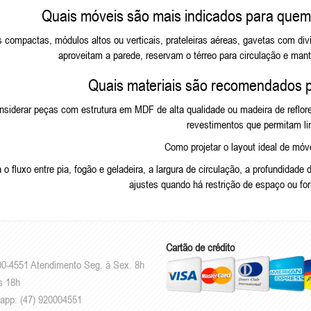
Quais móveis são mais indicados para que
 compactas, módulos altos ou verticais, prateleiras aéreas, gavetas com di
aproveitam a parede, reservam o térreo para circulação e man
Quais materiais são recomendados 
nsiderar peças com estrutura em MDF de alta qualidade ou madeira de reflo
revestimentos que permitam li
Como projetar o layout ideal de móv
o fluxo entre pia, fogão e geladeira, a largura de circulação, a profundidade
ajustes quando há restrição de espaço ou fo
Cartão de crédito
00-4551 Atendimento Seg. à Sex. 8h
s 18h
sapp: (47) 920004551