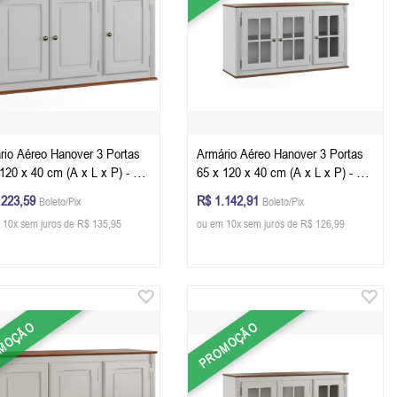
rio Aéreo Hanover 3 Portas
Armário Aéreo Hanover 3 Portas
120 x 40 cm (A x L x P) - Cor
65 x 120 x 40 cm (A x L x P) - Cor
co - Imbuia Glazer
Branco - Imbuia Glazer
.223,59
R$ 1.142,91
Boleto/Pix
Boleto/Pix
 10x sem juros de R$ 135,95
ou em 10x sem juros de R$ 126,99
MOÇÃO
PROMOÇÃO