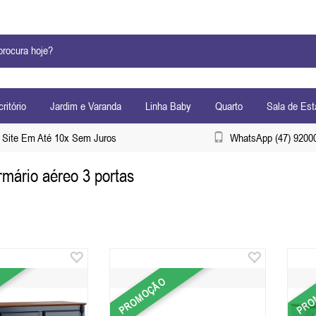
ritório
Jardim e Varanda
Linha Baby
Quarto
Sala de Est
Site Em Até 10x Sem Juros
WhatsApp (47) 9200
mário aéreo 3 portas
PROMOÇÃO
PRO