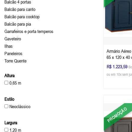
Balcão 4 portas
Balcão para canto
Balcão para cooktop
Balcão para pia
Garrafeiros e porta temperos
Gaveteiro
Ilhas
Armário Aéreo
Paneleiros
65 x 120 x 40 
Torre Quente
Azul Petróleo 
R$ 1.223,59
Bo
ou em 10x sem ju
Altura
0,65 m
Estilo
Neoclássico
PROMOÇÃO
Largura
1,20 m