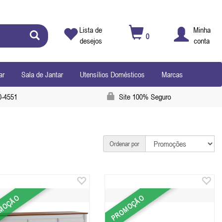
Lista de
Minha
0
desejos
conta
ar
Sala de Jantar
Utensílios Domésticos
Marcas
0-4551
Site 100% Seguro
Ordenar por
MOÇÃO
PROMOÇÃO