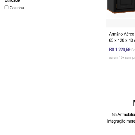
Utilidade
Cozinha
Armário Aéreo
65 x 120 x 40 
Preto - Imbuia
R$ 1.223,59
Bo
ou em 10x sem ju
Na Artmobilia
integração mere