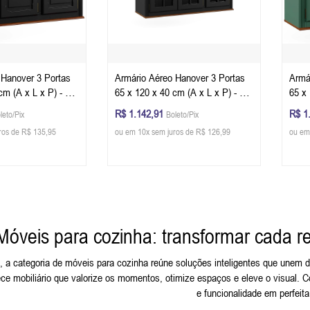
 Hanover 3 Portas
Armário Aéreo Hanover 3 Portas
Armá
cm (A x L x P) - Cor
65 x 120 x 40 cm (A x L x P) - Cor
65 x 
 Glazer
Preto - Imbuia Glazer
Verd
R$ 1.142,91
R$ 1
leto/Pix
Boleto/Pix
ros de R$ 135,95
ou em 10x sem juros de R$ 126,99
ou em
Móveis para cozinha: transformar cada re
, a categoria de móveis para cozinha reúne soluções inteligentes que unem d
ce mobiliário que valorize os momentos, otimize espaços e eleve o visual. 
e funcionalidade em perfeita