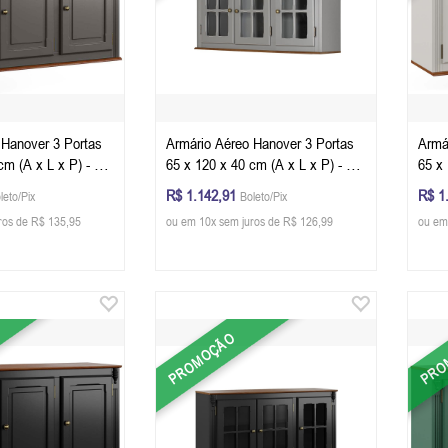
 Hanover 3 Portas
Armário Aéreo Hanover 3 Portas
Armá
cm (A x L x P) - Cor
65 x 120 x 40 cm (A x L x P) - Cor
65 x 
 Imbuia Glazer
Cinza Escuro - Imbuia Glazer
Offwh
R$ 1.142,91
R$ 1
leto/Pix
Boleto/Pix
ros de R$ 135,95
ou em 10x sem juros de R$ 126,99
ou em
PROMOÇÃO
PRO