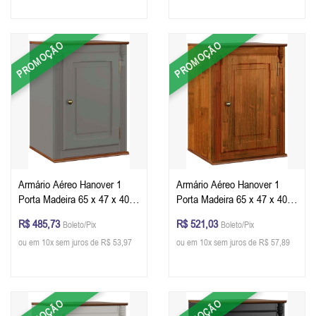
PROMOÇÃO
PROMOÇÃO
Armário Aéreo Hanover 1
Armário Aéreo Hanover 1
Porta Madeira 65 x 47 x 40
Porta Madeira 65 x 47 x 40
cm (A x L x P) - Cor Cinza
cm (A x L x P) - Cor Imbuia
R$ 485,73
R$ 521,03
Boleto/Pix
Boleto/Pix
Escuro - Imbuia Glazer
Glazer
ou em 10x sem juros de R$ 53,97
ou em 10x sem juros de R$ 57,89