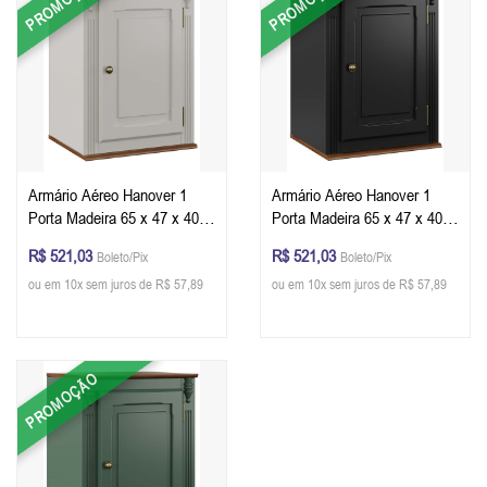
PROMOÇÃO
PROMOÇÃO
Armário Aéreo Hanover 1
Armário Aéreo Hanover 1
Porta Madeira 65 x 47 x 40
Porta Madeira 65 x 47 x 40
cm (A x L x P) - Cor Offwhite
cm (A x L x P) - Cor Preto -
R$ 521,03
R$ 521,03
Boleto/Pix
Boleto/Pix
- Imbuia Glazer
Imbuia Glazer
ou em 10x sem juros de R$ 57,89
ou em 10x sem juros de R$ 57,89
PROMOÇÃO