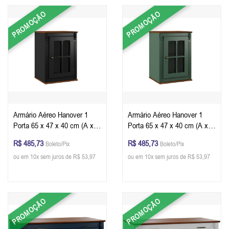
PROMOÇÃO
PROMOÇÃO
Armário Aéreo Hanover 1
Armário Aéreo Hanover 1
Porta 65 x 47 x 40 cm (A x L
Porta 65 x 47 x 40 cm (A x L
x P) - Cor Preto - Imbuia
x P) - Cor Verde Musgo -
R$ 485,73
R$ 485,73
Boleto/Pix
Boleto/Pix
Glazer
Imbuia Glazer
ou em 10x sem juros de R$ 53,97
ou em 10x sem juros de R$ 53,97
PROMOÇÃO
PROMOÇÃO