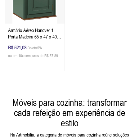
Armário Aéreo Hanover 1
Porta Madeira 65 x 47 x 40
cm (A x L x P) - Cor Verde
R$ 521,03
Boleto/Pix
Musgo - Imbuia Glazer
ou em 10x sem juros de R$ 57,89
Móveis para cozinha: transformar
cada refeição em experiência de
estilo
Na Artmobilia, a categoria de móveis para cozinha reúne soluções