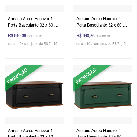
Armário Aéreo Hanover 1
Armário Aéreo Hanover 1
Porta Basculante 32 x 80 x
Porta Basculante 32 x 80 x
40 cm (A x L x P) - Cor Cinza
40 cm (A x L x P) - Cor
R$ 640,36
R$ 640,36
Boleto/Pix
Boleto/Pix
Escuro - Imbuia Glazer
Offwhite - Imbuia Glazer
ou em 10x sem juros de R$ 71,15
ou em 10x sem juros de R$ 71,15
PROMOÇÃO
PROMOÇÃO
Armário Aéreo Hanover 1
Armário Aéreo Hanover 1
Porta Basculante 32 x 80 x
Porta Basculante 32 x 80 x