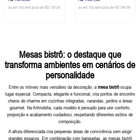
Colado - Personalizável
Colado - Personalizável
ou em 10x sem juros de R$ 135,00
ou em 10x sem juros de R$ 184,95
Mesas bistrô: o destaque que
transforma ambientes em cenários de
personalidade
Entre os móveis mais versáteis da decoração, a
mesa bistrô
ocupa
lugar especial. Compacta, elegante e funcional, cria pontos de encontro
cheios de charme em cozinhas integradas, varandas, jardins e áreas
gourmet. Na Artmobilia, cada modelo é pensado para unir conforto,
proporção e acabamento cuidadoso, respeitando diferentes estilos de
composição.
A altura diferenciada cria pequenas áreas de convivência sem exigir
grandes espaços. Em combinação com banquetas, as mesas bistrô