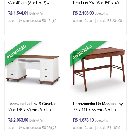
53 x 40 cm (A x L x P) -
Pés Luis XV 96 x 150 x 40
Imbuia Glazer
cm (A x L x P) - Cor Imbuia
R$ 1.544,61
R$ 2.105,98
Boleto/Pix
Boleto/Pix
Glazer
ou em 10x sem juros de R$ 171,62
ou em 10x sem juros de R$ 234,00
PROMOÇÃO
PROMOÇÃO
Escrivaninha Linz 6 Gavetas
Escrivaninha De Madeira Joy
80 x 176 x 50 cm (A x L x P)
77 x 111 x 55 cm (A x L x P)
Cor Branco - Imbuia Glazer
- Cor Castanho
R$ 2.063,96
R$ 1.673,19
Boleto/Pix
Boleto/Pix
ou em 10x sem juros de R$ 229,33
ou em 10x sem juros de R$ 185,91