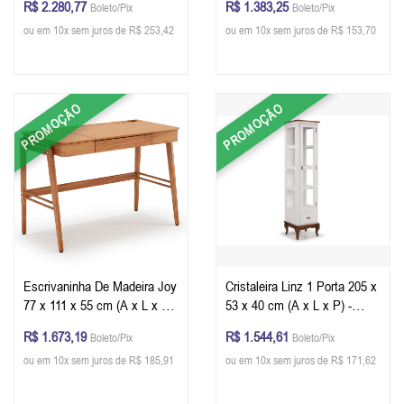
R$ 2.280,77
R$ 1.383,25
Boleto/Pix
Boleto/Pix
x L x P) - Cor Branco -
ou em 10x sem juros de R$ 253,42
ou em 10x sem juros de R$ 153,70
Imbuia Glazer
PROMOÇÃO
PROMOÇÃO
Escrivaninha De Madeira Joy
Cristaleira Linz 1 Porta 205 x
77 x 111 x 55 cm (A x L x P)
53 x 40 cm (A x L x P) -
- Cor Champagne
Branco - Imbuia Glazer
R$ 1.673,19
R$ 1.544,61
Boleto/Pix
Boleto/Pix
ou em 10x sem juros de R$ 185,91
ou em 10x sem juros de R$ 171,62