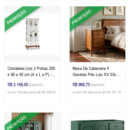
PROMOÇÃO
PROMOÇÃO
Cristaleira Linz 2 Portas 205
Mesa De Cabeceira 4
x 90 x 40 cm (A x L x P) -
Gavetas Pés Luis XV 53cm
Cor Branco - Imbuia Glazer
Cor Imbuia Glazer
R$ 2.148,00
R$ 969,73
Boleto/Pix
Boleto/Pix
ou em 10x sem juros de R$ 238,67
ou em 10x sem juros de R$ 107,75
PROMOÇÃO