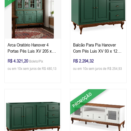
Arca Oratório Hanover 4
Balcão Para Pia Hanover
Portas Pés Luis XV 205 x
Com Pés Luis XV 93 x 120 x
175 x 45 cm (A x L x P) - Cor
53 cm (A x L x P) - Cor Verde
R$ 4.321,20
R$ 2.294,32
Boleto/Pix
Verde Musgo - Imbuia Glazer
Musgo - Imbuia Glazer
ou em 10x sem juros de R$ 480,13
ou em 10x sem juros de R$ 254,93
PROMOÇÃO