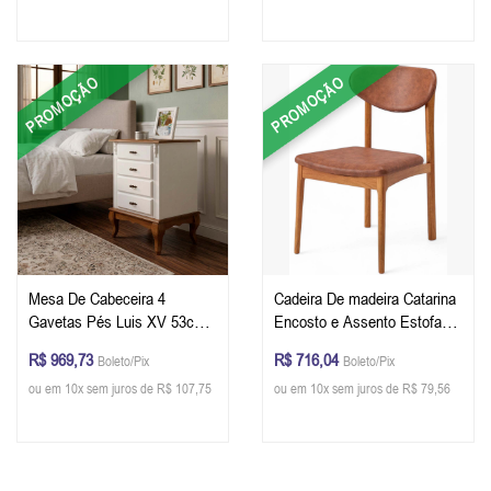
PROMOÇÃO
PROMOÇÃO
Mesa De Cabeceira 4
Cadeira De madeira Catarina
Gavetas Pés Luis XV 53cm
Encosto e Assento Estofado
Cor Offwhite/Imbuia
50 x 84 x 58 cm (L x A x P) -
R$ 969,73
R$ 716,04
Boleto/Pix
Boleto/Pix
Cor Champagne Tecido
ou em 10x sem juros de R$ 107,75
ou em 10x sem juros de R$ 79,56
Corino Caramelo 133B