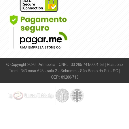
© Copyright 2026 - Artmobilia - CNPJ: 33.265.741/0001-53 |
Rua João
Treml, 343 casa A23 - sala 2 - Schramm - São Bento do Sul - SC |
CEP: 89280-713