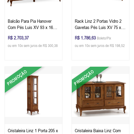
Balcão Para Pia Hanover
Rack Linz 2 Portas Vidro 2
Com Pés Luis XV 93 x 160 x
Gavetas Pés Luis XV 75 x
53 cm (A x L x P) - Cor Verde
195 x 40 cm (A x L x P) - Cor
R$ 2.703,37
R$ 1.786,63
Boleto/Pix
Musgo - Imbuia Glazer
Branco - Imbuia Glazer
ou em 10x sem juros de R$ 300,38
ou em 10x sem juros de R$ 198,52
PROMOÇÃO
PROMOÇÃO
Cristaleira Linz 1 Porta 205 x
Cristaleira Baixa Linz Com