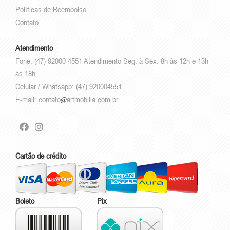
Políticas de Reembolso
Contato
Atendimento
Fone: (47) 92000-4551 Atendimento Seg. à Sex. 8h às 12h e 13h
às 18h
Celular / Whatsapp: (47) 920004551
E-mail:
contato
artmobilia.com.br
Cartão de crédito
Boleto
Pix