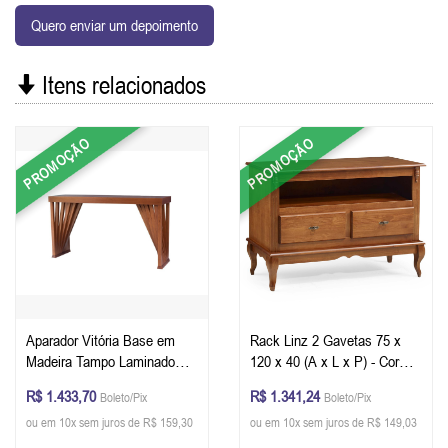
Quero enviar um depoimento
Itens relacionados
PROMOÇÃO
PROMOÇÃO
Aparador Vitória Base em
Rack Linz 2 Gavetas 75 x
Madeira Tampo Laminado
120 x 40 (A x L x P) - Cor
132 x 80 X 41 cm - Cor
Imbuia Glazer
R$ 1.433,70
R$ 1.341,24
Boleto/Pix
Boleto/Pix
Pinhão
ou em 10x sem juros de R$ 159,30
ou em 10x sem juros de R$ 149,03