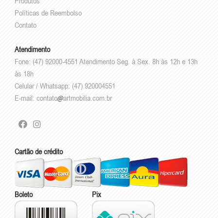
Produtos
Políticas de Reembolso
Contato
Atendimento
Fone: (47) 92000-4551 Atendimento Seg. à Sex. 8h às 12h e 13h
às 18h
Celular / Whatsapp: (47) 920004551
E-mail:
contato
artmobilia.com.br
Cartão de crédito
Boleto
Pix