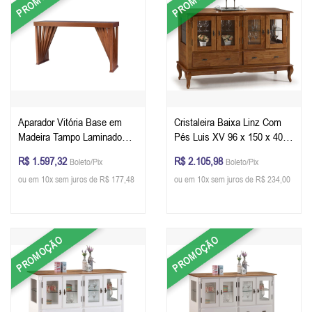
Aparador Vitória Base em
Cristaleira Baixa Linz Com
Madeira Tampo Laminado
Pés Luis XV 96 x 150 x 40
150 x 80 X 41 cm - Cor
cm (A x L x P) - Cor Imbuia
R$ 1.597,32
R$ 2.105,98
Boleto/Pix
Boleto/Pix
Personalizável
Glazer
ou em 10x sem juros de R$ 177,48
ou em 10x sem juros de R$ 234,00
PROMOÇÃO
PROMOÇÃO