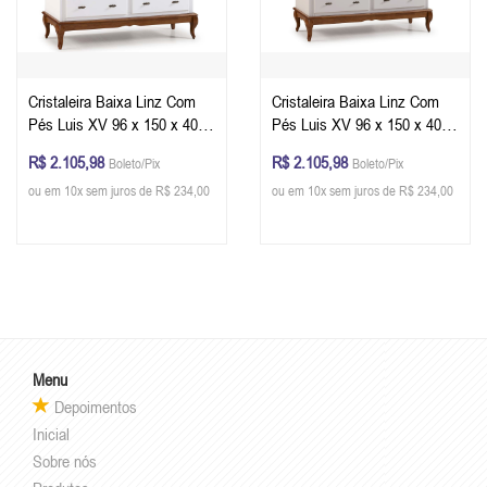
Cristaleira Baixa Linz Com
Cristaleira Baixa Linz Com
Pés Luis XV 96 x 150 x 40
Pés Luis XV 96 x 150 x 40
cm (A x L x P) - Cor Imbuia
cm (A x L x P) - Cor Imbuia
R$ 2.105,98
R$ 2.105,98
Boleto/Pix
Boleto/Pix
Glazer - Branco
Glazer - Off White
ou em 10x sem juros de R$ 234,00
ou em 10x sem juros de R$ 234,00
Menu
Depoimentos
Inicial
Sobre nós