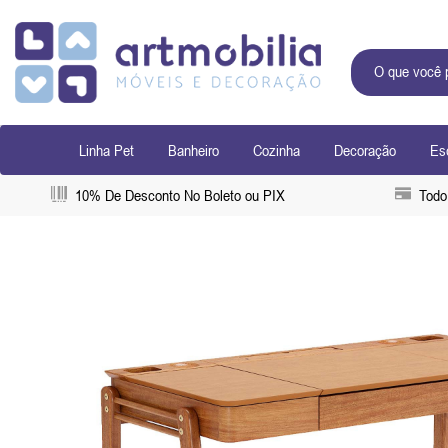
Linha Pet
Banheiro
Cozinha
Decoração
Esc
10% De Desconto No Boleto ou PIX
Todo 