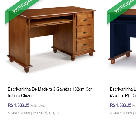
PROMOÇÃO
PROMOÇÃO
Escrivaninha De Madeira 3 Gavetas 132cm Cor
Escrivaninha 
Imbuia Glazer
(A x L x P) - 
R$ 1.383,25
R$ 1.383,25
Boleto/Pix
Bo
ou em 10x sem juros de R$ 153,70
ou em 10x sem ju