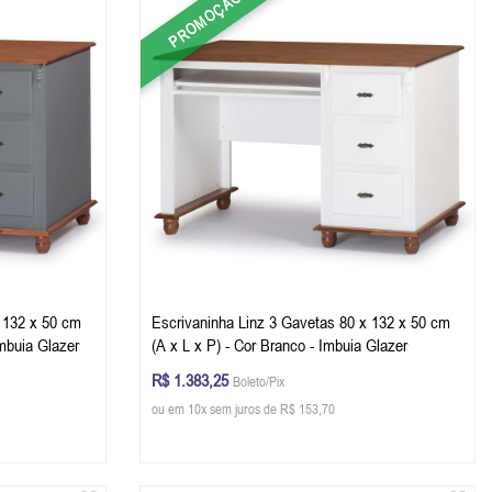
PROMOÇÃO
 132 x 50 cm
Escrivaninha Linz 3 Gavetas 80 x 132 x 50 cm
Imbuia Glazer
(A x L x P) - Cor Branco - Imbuia Glazer
R$ 1.383,25
Boleto/Pix
ou em 10x sem juros de R$ 153,70