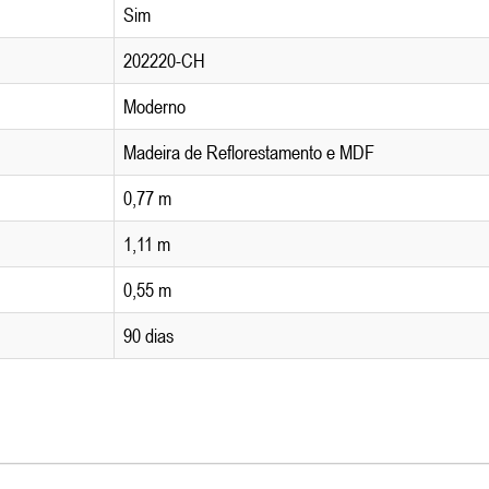
Sim
202220-CH
Moderno
Madeira de Reflorestamento e MDF
0,77 m
1,11 m
0,55 m
90 dias