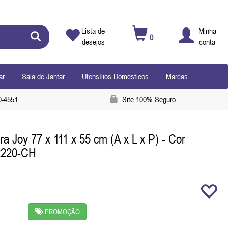
Lista de
Minha
0
desejos
conta
ar
Sala de Jantar
Utensílios Domésticos
Marcas
0-4551
Site 100% Seguro
a Joy 77 x 111 x 55 cm (A x L x P) - Cor
2220-CH
PROMOÇÃO