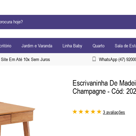
ritório
Jardim e Varanda
Linha Baby
Quarto
Sala de Est
Site Em Até 10x Sem Juros
WhatsApp (47) 9200
Escrivaninha De Madeir
Champagne
- Cód: 20
3 avaliações