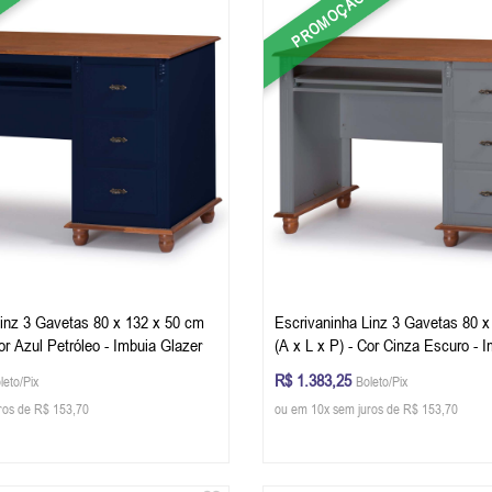
PROMOÇÃO
Linz 3 Gavetas 80 x 132 x 50 cm
Escrivaninha Linz 3 Gavetas 80 x
Cor Azul Petróleo - Imbuia Glazer
(A x L x P) - Cor Cinza Escuro - 
R$ 1.383,25
leto/Pix
Boleto/Pix
ros de R$ 153,70
ou em 10x sem juros de R$ 153,70