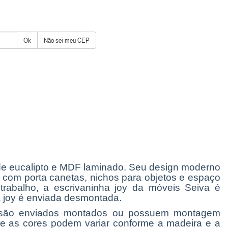
Ok
Não sei meu CEP
a de eucalipto e MDF laminado. Seu design moderno
com porta canetas, nichos para objetos e espaço
rabalho, a escrivaninha joy da móveis Seiva é
ha joy é enviada desmontada.
os são enviados montados ou possuem montagem
 e as cores podem variar conforme a madeira e a