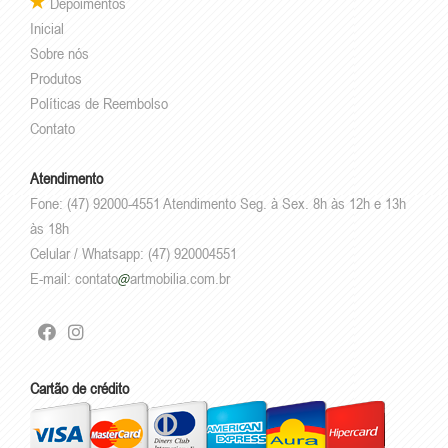
Depoimentos
Inicial
Sobre nós
Produtos
Políticas de Reembolso
Contato
Atendimento
Fone: (47) 92000-4551 Atendimento Seg. à Sex. 8h às 12h e 13h
às 18h
Celular / Whatsapp: (47) 920004551
E-mail:
contato
artmobilia.com.br
Cartão de crédito