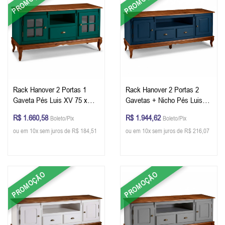
PROMOÇÃO
PROMOÇÃO
Rack Hanover 2 Portas 1
Rack Hanover 2 Portas 2
Gaveta Pés Luis XV 75 x
Gavetas + Nicho Pés Luis
150 x 40 (A x L x P) - Cor
XV 75 x 195 x 40 cm (A x L
R$ 1.660,58
R$ 1.944,62
Boleto/Pix
Boleto/Pix
Verde Musgo - Imbuia Glazer
x P) - Cor Azul Petróleo -
ou em 10x sem juros de R$ 184,51
ou em 10x sem juros de R$ 216,07
Imbuia Glazer
PROMOÇÃO
PROMOÇÃO