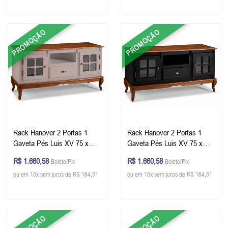
PROMOÇÃO
PROMOÇÃO
Rack Hanover 2 Portas 1
Rack Hanover 2 Portas 1
Gaveta Pés Luis XV 75 x
Gaveta Pés Luis XV 75 x
150 x 40 (A x L x P) - Cor
150 x 40 (A x L x P) - Cor
R$ 1.660,58
R$ 1.660,58
Boleto/Pix
Boleto/Pix
Offwhite - Imbuia Glazer
Preto - Imbuia Glazer
ou em 10x sem juros de R$ 184,51
ou em 10x sem juros de R$ 184,51