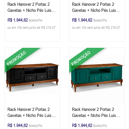
Rack Hanover 2 Portas 2
Rack Hanover 2 Portas 2
Gavetas + Nicho Pés Luis
Gavetas + Nicho Pés Luis
XV 75 x 195 x 40 cm (A x L
XV 75 x 195 x 40 cm (A x L
R$ 1.944,62
R$ 1.944,62
Boleto/Pix
Boleto/Pix
x P) - Cor Imbuia Glazer
x P) - Cor Offwhite - Imbuia
ou em 10x sem juros de R$ 216,07
ou em 10x sem juros de R$ 216,07
Glazer
PROMOÇÃO
PROMOÇÃO
Rack Hanover 2 Portas 2
Rack Hanover 2 Portas 2
Gavetas + Nicho Pés Luis
Gavetas + Nicho Pés Luis
XV 75 x 195 x 40 cm (A x L
XV 75 x 195 x 40 cm (A x L
R$ 1.944,62
R$ 1.944,62
Boleto/Pix
Boleto/Pix
x P) - Cor Preto - Imbuia
x P) - Cor Verde Musgo -