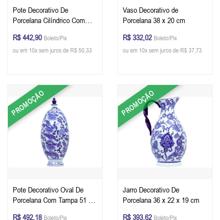
Pote Decorativo De
Vaso Decorativo de
Porcelana Cilíndrico Com
Porcelana 38 x 20 cm
Tampa 40 x 15 x 15 cm
R$ 442,90
R$ 332,02
Boleto/Pix
Boleto/Pix
ou em 10x sem juros de R$ 50,33
ou em 10x sem juros de R$ 37,73
PROMOÇÃO
PROMOÇÃO
Pote Decorativo Oval De
Jarro Decorativo De
Porcelana Com Tampa 51 x
Porcelana 36 x 22 x 19 cm
21 x 21 cm
R$ 492,18
R$ 393,62
Boleto/Pix
Boleto/Pix