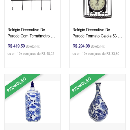
Relógio Decorativo De
Relógio Decorativo De
Parede Com Termômetro E
Parede Formato Gaiola 53 x
Gancheira 44 x 48 x 15 cm
34 x 13 cm
R$ 419,50
R$ 294,08
Boleto/Pix
Boleto/Pix
ou em 10x sem juros de R$ 48,22
ou em 10x sem juros de R$ 33,80
PROMOÇÃO
PROMOÇÃO