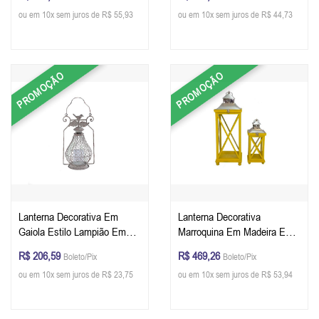
ou em 10x sem juros de R$ 55,93
ou em 10x sem juros de R$ 44,73
PROMOÇÃO
PROMOÇÃO
Lanterna Decorativa Em
Lanterna Decorativa
Gaiola Estilo Lampião Em
Marroquina Em Madeira E
Metal 50 x 21 x 20 cm
Metal Conjunto Com 2 Peças
R$ 206,59
R$ 469,26
Boleto/Pix
Boleto/Pix
Cor Amarelo 62 x 22 x 22 cm
ou em 10x sem juros de R$ 23,75
ou em 10x sem juros de R$ 53,94
e 48 x 15 x 15 cm