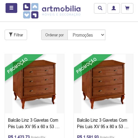
Filtrar
Ordenar por
PROMOÇÃO
PROMOÇÃO
Balcão Linz 3 Gavetas Com
Balcão Linz 3 Gavetas Com
Pés Luis XV 95 x 60 x 53 cm
Pés Luis XV 95 x 80 x 53 cm
(A x L x P) - Cor Imbuia
(A x L x P) - Cor Imbuia
R$ 1.423,73
R$ 1.581,93
Boleto/Pix
Boleto/Pix